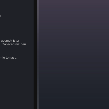
1
ya geçmek ister
z. Yapacağınız geri
imle temasa