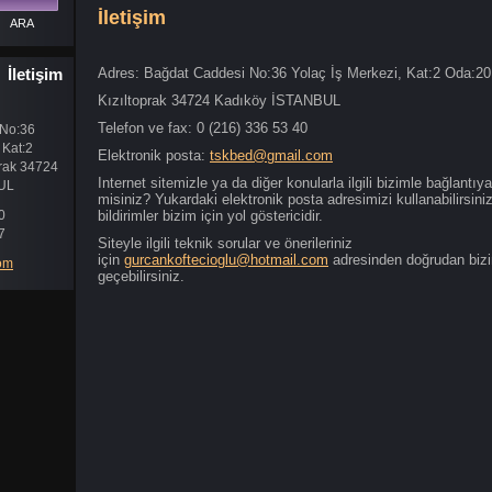
İletişim
İletişim
Adres: Bağdat Caddesi No:36 Yolaç İş Merkezi, Kat:2 Oda:20
Kızıltoprak 34724 Kadıköy İSTANBUL
Telefon ve fax: 0 (216) 336 53 40
 No:36
 Kat:2
Elektronik posta:
tskbed@gmail.com
prak 34724
Internet sitemizle ya da diğer konularla ilgili bizimle bağlantı
UL
misiniz? Yukardaki elektronik posta adresimizi kullanabilirsini
0
bildirimler bizim için yol göstericidir.
7
Siteyle ilgili teknik sorular ve önerileriniz
için
gurcankoftecioglu@hotmail.com
adresinden doğrudan biz
om
geçebilirsiniz.