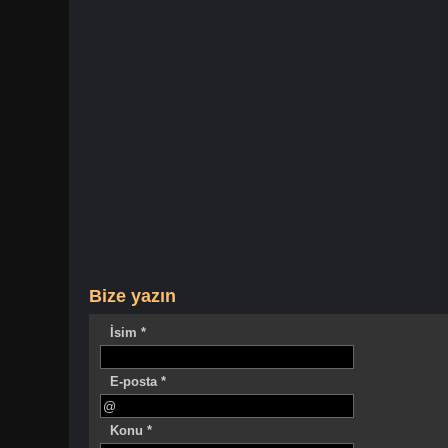
Bize yazın
İsim *
E-posta *
Konu *