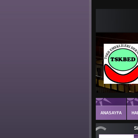
ANASAYFA
HA
S