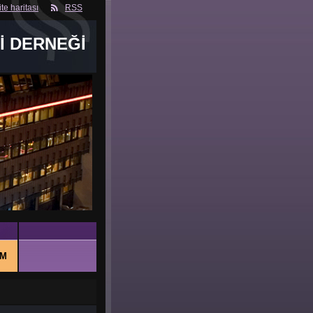
ite haritası
RSS
İ DERNEĞİ
IM