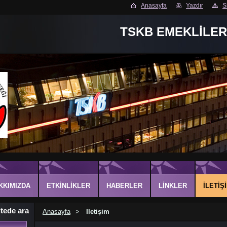
Anasayfa
Yazdır
S
TSKB EMEKLİLER
KKIMIZDA
ETKINLIKLER
HABERLER
LINKLER
İLETIŞ
itede ara
Anasayfa
>
İletişim