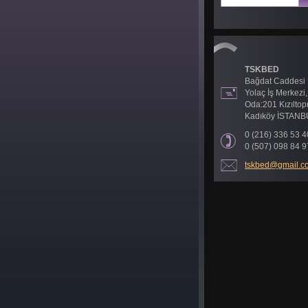
TSKBED
Bağdat Caddesi
Yolaç İş Merkezi,
Oda:201 Kızılto
Kadıköy İSTANB
0 (216) 336 53 4
0 (507) 098 84 9
tskbed@g
mail.c